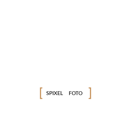
Guardar o meu nome, email e site neste navegador para a
próxima vez que eu comentar.
VÍDEO
SPIXEL
FOTO
Archives