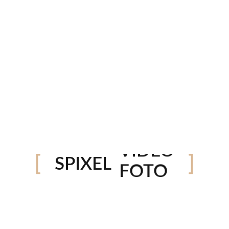
in reprehenderit in voluptate velit esse cillum dolore
adipisicing elit, sed do eiusmod tempor incididunt ut
on ullamco laboris nisi ut aliquip ex ea commodo cons
lum dolore eu fugiat nulla pariatur. Excepteur sint occ
 est laborum. Lorem ipsum dolor sit amet, consectetur
ua. Ut enim ad minim veniam, quis nostrud exercitatio
in reprehenderit in voluptate velit esse cillum dolore
VÍDEO
SPIXEL
FOTO